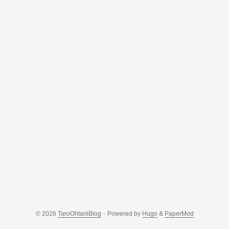
現実から情報を減らして解釈余地を生み出す作業だと思って
いる。以前別ポストでも書いたが、現実から時間軸を切り離
し、さらに被写界深度を深くしたり浅くしたり、パースをつ
けたりつけなかったりすることで情報を減らしていき、単な
る街の風景にさまざまな視点が入り込む余地を生み出し作品
と観覧者の間に自由を生み出す。その解釈余地に少し方向性
をつけてみたり、広げたり狭めたりするのが作品作りの大事
な作業だと思っている。 なので、解釈余地を残しているのだ
から好き勝手言っていいというか、言って欲しいのである。
他作品を引用したり今の社会を言語化しつつ作品の解釈を与
えてもらえるのは本当にありがたい話だ。そして、あらゆる
人が好き勝手言ってくれることで作品は作家の手を旅立ち公
共性を獲得していくのだ。 余談だが動画は写真よりも解釈余
地を狭めるものだと思っている。なぜなら時間軸をつけて視
線をある程度カメラワークという形で強制するからだ。 非言
語表現でどの程度言語化していいのか 先述の通り作品には解
釈余地がある というよりもなくてはならないので、では作
家がどこまで言語化を行っていいのかという話だ。最初に書
いた例のように実際に撮った人が全くそんなこと意図してま
© 2026
TaroOhtaniBlog
·
Powered by
Hugo
&
PaperMod
せんでした！と言ってしまったらもうそれが模範解答になっ