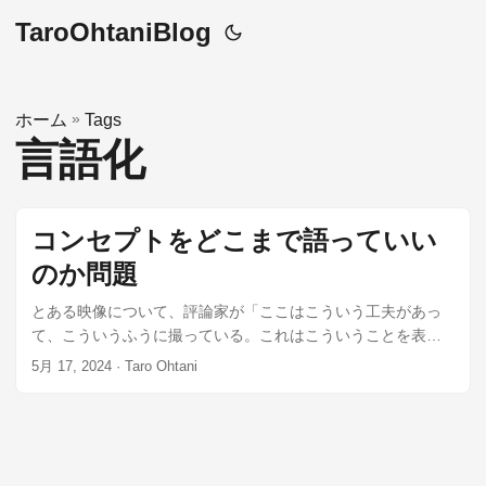
TaroOhtaniBlog
»
ホーム
Tags
言語化
コンセプトをどこまで語っていい
のか問題
とある映像について、評論家が「ここはこういう工夫があっ
て、こういうふうに撮っている。これはこういうことを表現
している」ということを語った後、全く別の機会で撮影した
5月 17, 2024
· Taro Ohtani
本人が「その時電信柱が邪魔でこうするしかなかったんだよ
なあ」という話をした という話を聞いた。 作品には解釈の
余地が残されている 上記のような話を聞いた人の多くは「こ
れだから評論家は。好き勝手なこと言いやがって」と思うだ
ろうが、それは間違いだ。 私の作品は主に写真だが、写真は